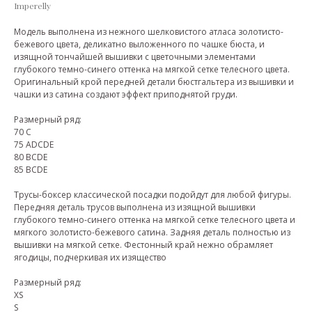
Imperelly
Модель выполнена из нежного шелковистого атласа золотисто-
бежевого цвета, деликатно выложенного по чашке бюста, и
изящной тончайшей вышивки с цветочными элементами
глубокого темно-синего оттенка на мягкой сетке телесного цвета.
Оригинальный крой передней детали бюстгальтера из вышивки и
чашки из сатина создают эффект приподнятой груди.
Размерный ряд:
70 C
75 ADCDE
80 BCDE
85 BCDE
Трусы-боксер классической посадки подойдут для любой фигуры.
Передняя деталь трусов выполнена из изящной вышивки
глубокого темно-синего оттенка на мягкой сетке телесного цвета и
мягкого золотисто-бежевого сатина. Задняя деталь полностью из
вышивки на мягкой сетке. Фестонный край нежно обрамляет
ягодицы, подчеркивая их изящество
Размерный ряд:
XS
S