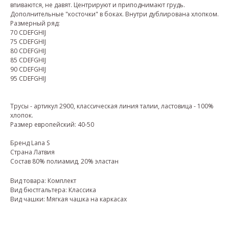
впиваются, не давят. Центрируют и приподнимают грудь.
Дополнительные "косточки" в боках. Внутри дублирована хлопком.
Размерный ряд:
70 CDEFGHIJ
75 CDEFGHIJ
80 CDEFGHIJ
85 CDEFGHIJ
90 CDEFGHIJ
95 CDEFGHIJ
Трусы - артикул 2900, классическая линия талии, ластовица - 100%
хлопок.
Размер европейский: 40-50
Бренд Lana S
Страна Латвия
Состав 80% полиамид, 20% эластан
Вид товара: Комплект
Вид бюстгальтера: Классика
Вид чашки: Мягкая чашка на каркасах