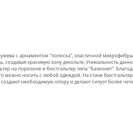
ружева с арнаментом "полоска", эластичной микрофибры
, создавая красивую зону декольте. Уникальность данно
альтер на поролоне и бюстгальтер типа "балконет". Бла
 его можно носить с любой одеждой. На стане бюстгаль
а, создают необходимую опору и делают силуэт более чет